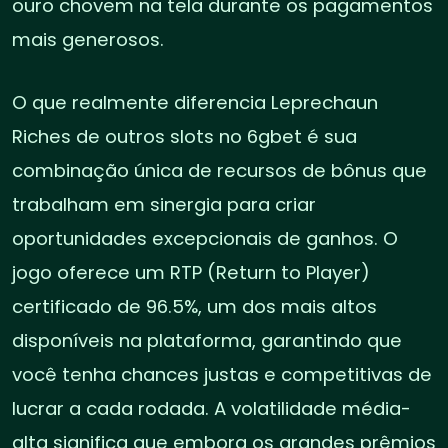
ouro chovem na tela durante os pagamentos
mais generosos.
O que realmente diferencia Leprechaun
Riches de outros slots no 6gbet é sua
combinação única de recursos de bônus que
trabalham em sinergia para criar
oportunidades excepcionais de ganhos. O
jogo oferece um RTP (Return to Player)
certificado de 96.5%, um dos mais altos
disponíveis na plataforma, garantindo que
você tenha chances justas e competitivas de
lucrar a cada rodada. A volatilidade média-
alta significa que embora os grandes prêmios