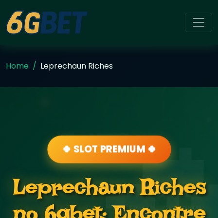
Home
Leprechaun Riches
🍀 SLOT PREMIUM 🍀
Leprechaun Riches
no 6gbet: Encontre