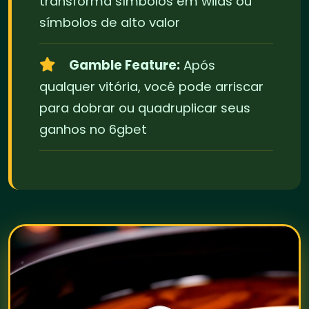
transforma símbolos em wilds ou
símbolos de alto valor
Gamble Feature:
Após
qualquer vitória, você pode arriscar
para dobrar ou quadruplicar seus
ganhos no 6gbet