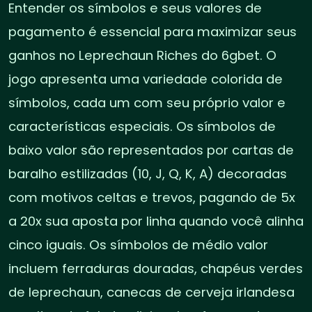
Entender os símbolos e seus valores de
pagamento é essencial para maximizar seus
ganhos no Leprechaun Riches do 6gbet. O
jogo apresenta uma variedade colorida de
símbolos, cada um com seu próprio valor e
características especiais. Os símbolos de
baixo valor são representados por cartas de
baralho estilizadas (10, J, Q, K, A) decoradas
com motivos celtas e trevos, pagando de 5x
a 20x sua aposta por linha quando você alinha
cinco iguais. Os símbolos de médio valor
incluem ferraduras douradas, chapéus verdes
de leprechaun, canecas de cerveja irlandesa