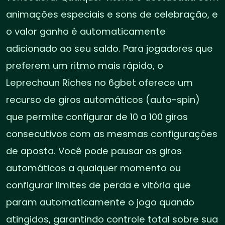
animações especiais e sons de celebração, e
o valor ganho é automaticamente
adicionado ao seu saldo. Para jogadores que
preferem um ritmo mais rápido, o
Leprechaun Riches no 6gbet oferece um
recurso de giros automáticos (auto-spin)
que permite configurar de 10 a 100 giros
consecutivos com as mesmas configurações
de aposta. Você pode pausar os giros
automáticos a qualquer momento ou
configurar limites de perda e vitória que
param automaticamente o jogo quando
atingidos, garantindo controle total sobre sua