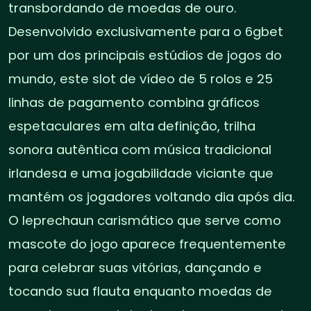
transbordando de moedas de ouro.
Desenvolvido exclusivamente para o 6gbet
por um dos principais estúdios de jogos do
mundo, este slot de vídeo de 5 rolos e 25
linhas de pagamento combina gráficos
espetaculares em alta definição, trilha
sonora autêntica com música tradicional
irlandesa e uma jogabilidade viciante que
mantém os jogadores voltando dia após dia.
O leprechaun carismático que serve como
mascote do jogo aparece frequentemente
para celebrar suas vitórias, dançando e
tocando sua flauta enquanto moedas de