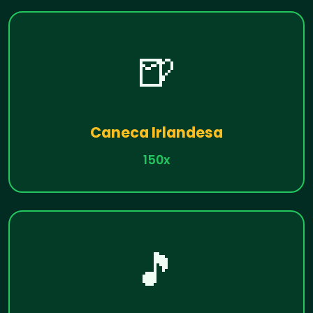
🍺
Caneca Irlandesa
150x
🎵