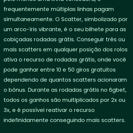
frequentemente múltiplas linhas pagam
simultaneamente. O Scatter, simbolizado por
um arco-íris vibrante, é o seu bilhete para as
cobiçadas rodadas grátis. Conseguir três ou
mais scatters em qualquer posição dos rolos
ativa o recurso de rodadas grátis, onde você
pode ganhar entre 10 e 50 giros gratuitos
dependendo de quantos scatters acionaram
o bônus. Durante as rodadas grátis no 6gbet,
todos os ganhos são multiplicados por 2x ou
3x, e é possível reativar o recurso
indefinidamente conseguindo mais scatters.