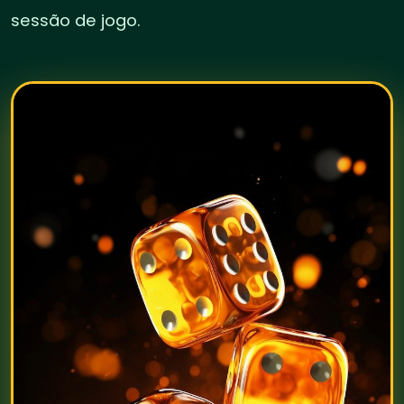
sessão de jogo.