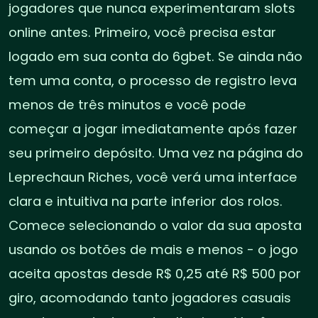
jogadores que nunca experimentaram slots
online antes. Primeiro, você precisa estar
logado em sua conta do 6gbet. Se ainda não
tem uma conta, o processo de registro leva
menos de três minutos e você pode
começar a jogar imediatamente após fazer
seu primeiro depósito. Uma vez na página do
Leprechaun Riches, você verá uma interface
clara e intuitiva na parte inferior dos rolos.
Comece selecionando o valor da sua aposta
usando os botões de mais e menos - o jogo
aceita apostas desde R$ 0,25 até R$ 500 por
giro, acomodando tanto jogadores casuais