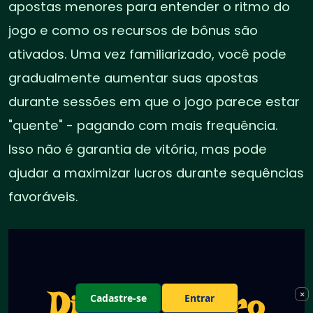
apostas menores para entender o ritmo do
jogo e como os recursos de bônus são
ativados. Uma vez familiarizado, você pode
gradualmente aumentar suas apostas
durante sessões em que o jogo parece estar
"quente" - pagando com mais frequência.
Isso não é garantia de vitória, mas pode
ajudar a maximizar lucros durante sequências
favoráveis.
Dicas de Ouro
×
Cadastre-se
Entrar