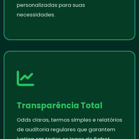
personalizadas para suas
necessidades.
Transparência Total
Odds claras, termos simples e relatórios
de auditoria regulares que garantem