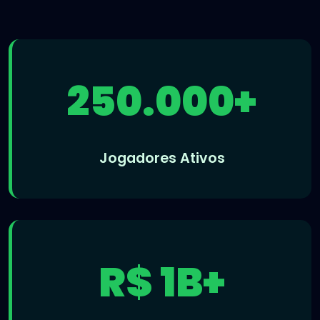
250.000+
Jogadores Ativos
R$ 1B+