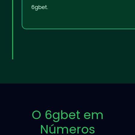
6gbet.
O 6gbet em
Números