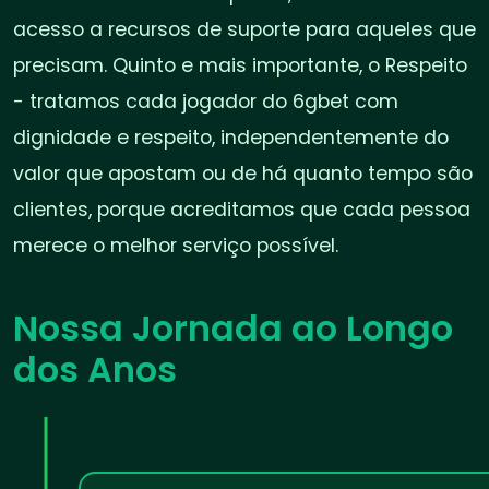
acesso a recursos de suporte para aqueles que
precisam. Quinto e mais importante, o Respeito
- tratamos cada jogador do 6gbet com
dignidade e respeito, independentemente do
valor que apostam ou de há quanto tempo são
clientes, porque acreditamos que cada pessoa
merece o melhor serviço possível.
Nossa Jornada ao Longo
dos Anos