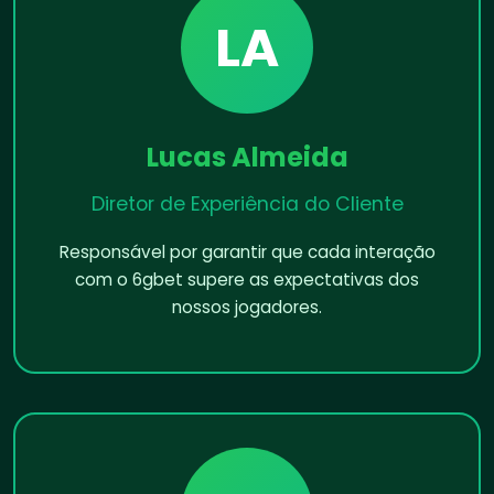
LA
Lucas Almeida
Diretor de Experiência do Cliente
Responsável por garantir que cada interação
com o 6gbet supere as expectativas dos
nossos jogadores.