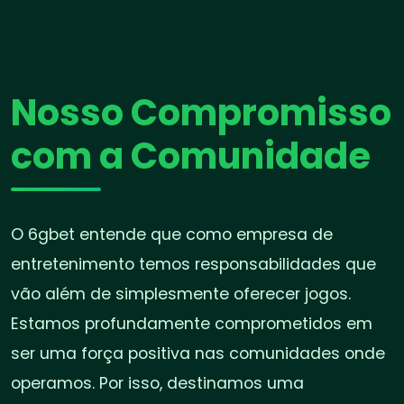
Nosso Compromisso
com a Comunidade
O 6gbet entende que como empresa de
entretenimento temos responsabilidades que
vão além de simplesmente oferecer jogos.
Estamos profundamente comprometidos em
ser uma força positiva nas comunidades onde
operamos. Por isso, destinamos uma