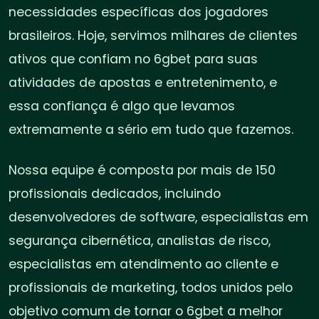
necessidades específicas dos jogadores
brasileiros. Hoje, servimos milhares de clientes
ativos que confiam no 6gbet para suas
atividades de apostas e entretenimento, e
essa confiança é algo que levamos
extremamente a sério em tudo que fazemos.
Nossa equipe é composta por mais de 150
profissionais dedicados, incluindo
desenvolvedores de software, especialistas em
segurança cibernética, analistas de risco,
especialistas em atendimento ao cliente e
profissionais de marketing, todos unidos pelo
objetivo comum de tornar o 6gbet a melhor