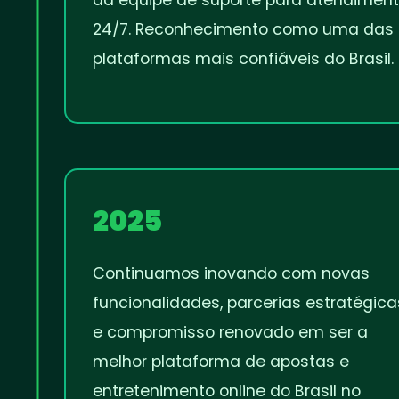
da equipe de suporte para atendimen
24/7. Reconhecimento como uma das
plataformas mais confiáveis do Brasil.
2025
Continuamos inovando com novas
funcionalidades, parcerias estratégica
e compromisso renovado em ser a
melhor plataforma de apostas e
entretenimento online do Brasil no