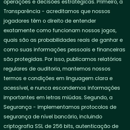
operações e decisões estratégicas. Primeiro, a
Transparência - acreditamos que nossos
jogadores têm o direito de entender
exatamente como funcionam nossos jogos,
quais são as probabilidades reais de ganhar e
como suas informações pessoais e financeiras
são protegidas. Por isso, publicamos relatórios
regulares de auditoria, mantemos nossos
termos e condições em linguagem clara e
acessível, e nunca escondemos informações
importantes em letras miúdas. Segundo, a
Segurança - implementamos protocolos de
segurança de nível bancário, incluindo
criptografia SSL de 256 bits, autenticação de