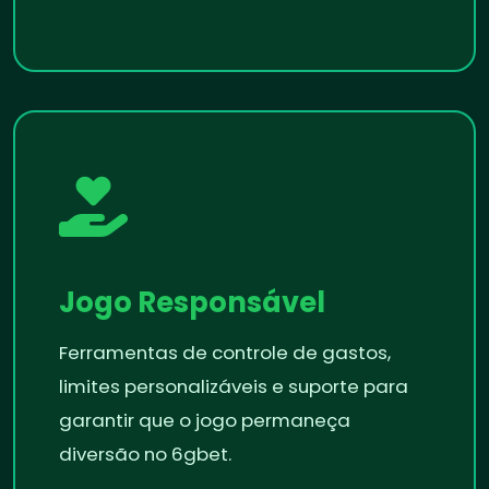
Jogo Responsável
Ferramentas de controle de gastos,
limites personalizáveis e suporte para
garantir que o jogo permaneça
diversão no 6gbet.